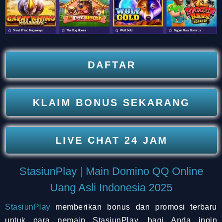
DAFTAR
KLAIM BONUS SEKARANG
LIVE CHAT 24 JAM
StasiunPlay | Main Domino QQ Online
Uang Asli Indonesia 2025
StasiunPlay
memberikan bonus dan promosi terbaru
untuk para pemain StasiunPlay. bagi Anda ingin